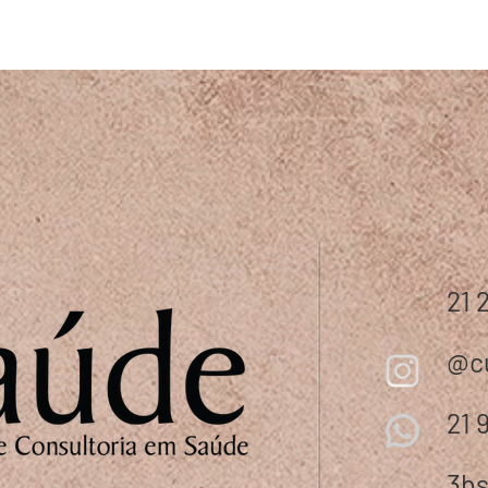
21 
@c
21 
3b