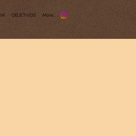
IA
OBJETIVOS
More...