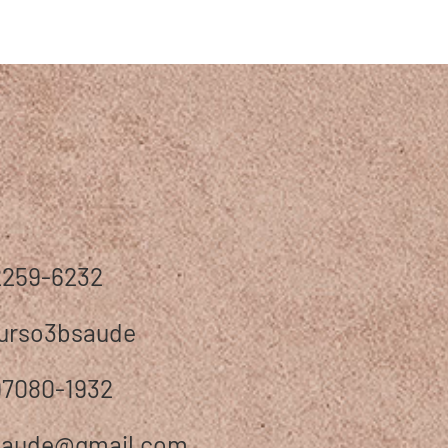
2259-6232
urso3bsaude
97080-1932
saude@gmail.com