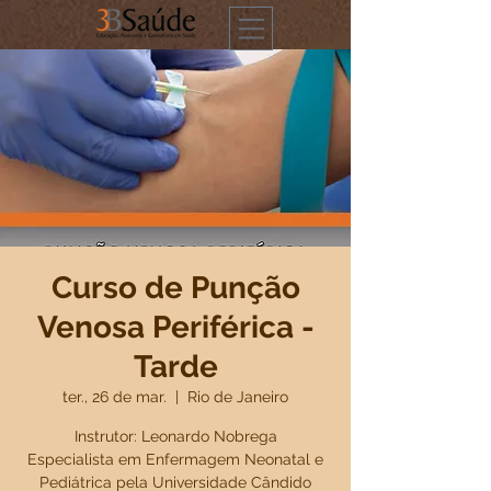
Curso de Punção
Venosa Periférica -
Tarde
ter., 26 de mar.
  |  
Rio de Janeiro
Instrutor: Leonardo Nobrega
Especialista em Enfermagem Neonatal e
Pediátrica pela Universidade Cândido